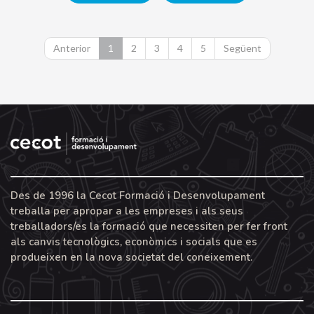
ÀREA FORMATIVA
Anterior
1
2
3
4
5
Següent
Filtrar
Des de 1996 la Cecot Formació i Desenvolupament
treballa per apropar a les empreses i als seus
Necessites ajuda?
treballadors/es la formació que necessiten per fer front
als canvis tecnològics, econòmics i socials que es
937361110
produeixen en la nova societat del coneixement.
De dilluns a dijous 9:00 a 13:00 - 15:00 a 18:00h i divendres
de 9:00 a 13:00h