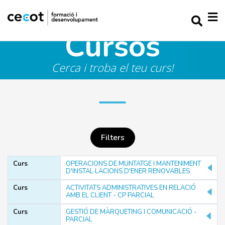
Cursos
Cerca i troba el teu curs!
Filters
Curs
OPERACIONS DE MUNTATGE I MANTENIMENT
D'INSTAL·LACIONS D'ENER RENOVABLES
PARAULA CLAU
Curs
ACTIVITATS ADMINISTRATIVES EN RELACIÓ
AMB EL CLIENT - CP PARCIAL
Curs
GESTIÓ DE MÀRQUETING I COMUNICACIÓ -
Filtrar
PARCIAL