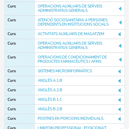
Curs
OPERACIONS AUXILIARS DE SERVEIS
ADMINISTRATIUS GENERALS
Curs
ATENCIÓ SOCIOSANITÀRIA A PERSONES
DEPENDENTS EN INSTITUCIONS SOCIALS
PÚBLIC
Curs
ACTIVITATS AUXILIARS DE MAGATZEM
Treballadors/es a l'atur
Curs
OPERACIONS AUXILIARS DE SERVEIS
Treballadors/es en actiu
ADMINISTRATIUS GENERALS
Curs
OPERACIONS DE CONDICIONAMENT DE
Filtrar
PRODUCTES FARMACÈUTICS I AFINS
Curs
SISTEMES MICROINFORMÀTICS
Curs
ANGLÈS A.1.B
Curs
ANGLÈS A.2.B
MODALITATS
Curs
ANGLÈS B.1.C
Online
Curs
ANGLÈS B.2.B
Presencial
Curs
POSTRES EN PORCIONS INDIVIDUALS
Virtual
Curs
LINKEDIN PROFESSIONAL: POSICIONA'T,