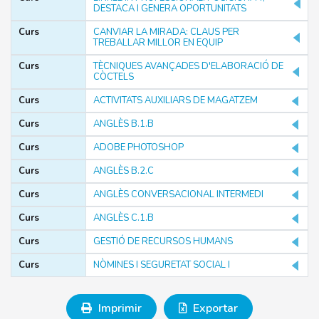
DESTACA I GENERA OPORTUNITATS
Filtrar
Curs
CANVIAR LA MIRADA: CLAUS PER
TREBALLAR MILLOR EN EQUIP
Curs
TÈCNIQUES AVANÇADES D'ELABORACIÓ DE
CÒCTELS
TIPUS
Curs
ACTIVITATS AUXILIARS DE MAGATZEM
Curs
Curs
ANGLÈS B.1.B
Jornada
Curs
ADOBE PHOTOSHOP
Seminari
Curs
ANGLÈS B.2.C
Màster
Curs
ANGLÈS CONVERSACIONAL INTERMEDI
Postgrau
Webinar
Curs
ANGLÈS C.1.B
Curs
GESTIÓ DE RECURSOS HUMANS
Filtrar
Curs
NÒMINES I SEGURETAT SOCIAL I
Imprimir
Exportar