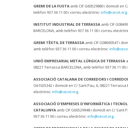
GREMI DE LA FUSTA
amb CIF G60529880 i domicili en 
telèfon 937 36 11 00 i correu electrònic:
info@cecot.org
INSTITUT INDUSTRIAL DE TERRASSA
amb CIF G084999
BARCELONA, amb telèfon 937 36 11 00 i correu electròn
GREMI TÈXTIL DE TERRASSA
amb CIF G08690547 i domi
amb telèfon 937 36 11 00 i correu electrònic:
info@cecot
UNIÓ EMPRESARIAL METAL·LÚRGICA DE TERRASSA
a
08221 Terrassa BARCELONA, amb telèfon 937 36 11 00 i 
ASSOCIACIÓ CATALANA DE CORREDORS I CORREDO
G61025342 i domicili en C/ Sant Pau, 6, 08221 Terrassa
electrònic:
info@cecot.org
.
ASSOCIACIÓ D'EMPRESES D'INFORMÀTICA I TECNO
CATALUNYA
amb CIF G60529948 i domicili en C/ Sant 
937 36 11 00 i correu electrònic:
info@cecot.org
.