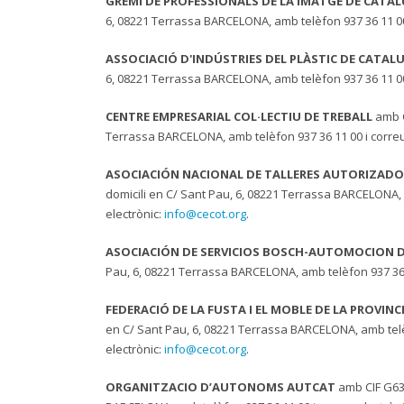
GREMI DE PROFESSIONALS DE LA IMATGE DE CATA
6, 08221 Terrassa BARCELONA, amb telèfon 937 36 11 00 
ASSOCIACIÓ D'INDÚSTRIES DEL PLÀSTIC DE CATAL
6, 08221 Terrassa BARCELONA, amb telèfon 937 36 11 00 
CENTRE EMPRESARIAL COL·LECTIU DE TREBALL
amb C
Terrassa BARCELONA, amb telèfon 937 36 11 00 i correu
ASOCIACIÓN NACIONAL DE TALLERES AUTORIZADO
domicili en C/ Sant Pau, 6, 08221 Terrassa BARCELONA, 
electrònic:
info@cecot.org
.
ASOCIACIÓN DE SERVICIOS BOSCH-AUTOMOCION D
Pau, 6, 08221 Terrassa BARCELONA, amb telèfon 937 36 1
FEDERACIÓ DE LA FUSTA I EL MOBLE DE LA PROVIN
en C/ Sant Pau, 6, 08221 Terrassa BARCELONA, amb telè
electrònic:
info@cecot.org
.
ORGANITZACIO D’AUTONOMS AUTCAT
amb CIF G636