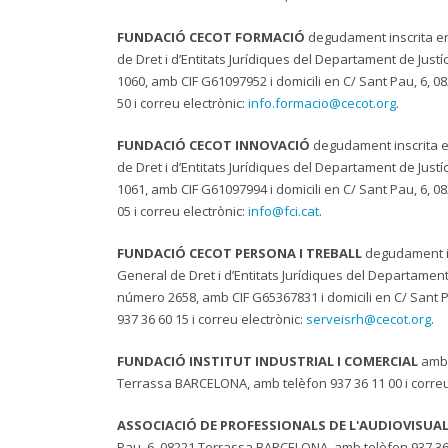
FUNDACIÓ CECOT FORMACIÓ
degudament inscrita en 
de Dret i d’Entitats Jurídiques del Departament de Jus
1060, amb CIF G61097952 i domicili en C/ Sant Pau, 6,
50 i correu electrònic:
info.formacio@cecot.org
.
FUNDACIÓ CECOT INNOVACIÓ
degudament inscrita en
de Dret i d’Entitats Jurídiques del Departament de Jus
1061, amb CIF G61097994 i domicili en C/ Sant Pau, 6,
05 i correu electrònic:
info@fci.cat
.
FUNDACIÓ CECOT PERSONA I TREBALL
degudament ins
General de Dret i d’Entitats Jurídiques del Departament
número 2658, amb CIF G65367831 i domicili en C/ Sant
937 36 60 15 i correu electrònic:
serveisrh@cecot.org
.
FUNDACIÓ INSTITUT INDUSTRIAL I COMERCIAL
amb 
Terrassa BARCELONA, amb telèfon 937 36 11 00 i correu
ASSOCIACIÓ DE PROFESSIONALS DE L'AUDIOVISUA
Pau, 6, 08221 Terrassa BARCELONA, amb telèfon 937 36 1