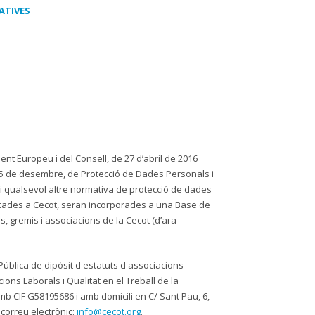
ATIVES
nt Europeu i del Consell, de 27 d’abril de 2016
e 5 de desembre, de Protecció de Dades Personals i
 i qualsevol altre normativa de protecció de dades
cades a Cecot, seran incorporades a una Base de
, gremis i associacions de la Cecot (d’ara
Pública de dipòsit d'estatuts d'associacions
ions Laborals i Qualitat en el Treball de la
 CIF G58195686 i amb domicili en C/ Sant Pau, 6,
correu electrònic:
info@cecot.org
.