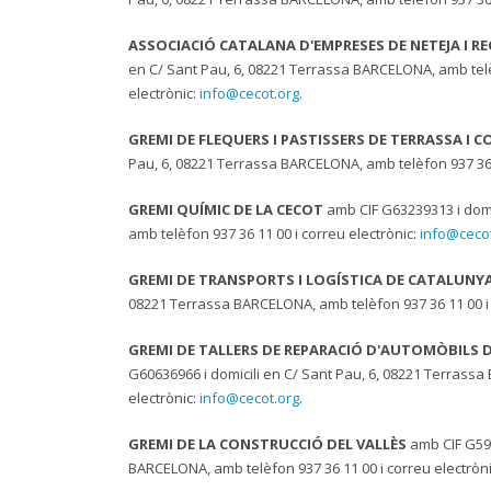
ASSOCIACIÓ CATALANA D'EMPRESES DE NETEJA I RE
en C/ Sant Pau, 6, 08221 Terrassa BARCELONA, amb telè
electrònic:
info@cecot.org
.
GREMI DE FLEQUERS I PASTISSERS DE TERRASSA I 
Pau, 6, 08221 Terrassa BARCELONA, amb telèfon 937 36 1
GREMI QUÍMIC DE LA CECOT
amb CIF G63239313 i domi
amb telèfon 937 36 11 00 i correu electrònic:
info@cecot
GREMI DE TRANSPORTS I LOGÍSTICA DE CATALUNY
08221 Terrassa BARCELONA, amb telèfon 937 36 11 00 i 
GREMI DE TALLERS DE REPARACIÓ D'AUTOMÒBILS 
G60636966 i domicili en C/ Sant Pau, 6, 08221 Terrassa
electrònic:
info@cecot.org
.
GREMI DE LA CONSTRUCCIÓ DEL VALLÈS
amb CIF G593
BARCELONA, amb telèfon 937 36 11 00 i correu electròn