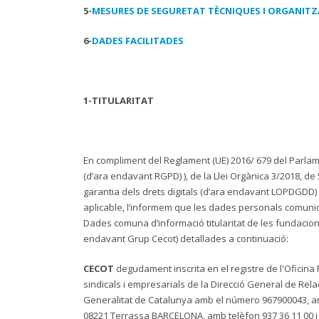
5-
MESURES DE SEGURETAT TÈCNIQUES I ORGANITZ
6-
DADES FACILITADES
1-TITULARITAT
En compliment del Reglament (UE) 2016/ 679 del Parlame
(d’ara endavant RGPD) ), de la Llei Orgànica 3/2018, d
garantia dels drets digitals (d’ara endavant LOPDGDD)
aplicable, l’informem que les dades personals comuni
Dades comuna d’informació titularitat de les fundacions
endavant Grup Cecot) detallades a continuació:
CECOT
degudament inscrita en el registre de l'Oficina 
sindicals i empresarials de la Direcció General de Relac
Generalitat de Catalunya amb el número 967900043, amb
08221 Terrassa BARCELONA, amb telèfon 937 36 11 00 i 