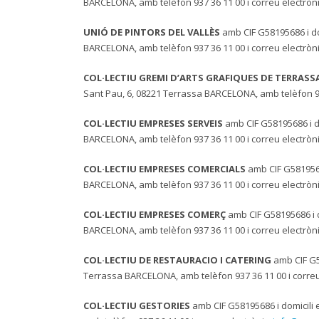
BARCELONA, amb telèfon 937 36 11 00 i correu electròn
UNIÓ DE PINTORS DEL VALLÈS
amb CIF G58195686 i do
BARCELONA, amb telèfon 937 36 11 00 i correu electròn
COL·LECTIU GREMI D’ARTS GRAFIQUES DE TERRASS
Sant Pau, 6, 08221 Terrassa BARCELONA, amb telèfon 937
COL·LECTIU EMPRESES SERVEIS
amb CIF G58195686 i do
BARCELONA, amb telèfon 937 36 11 00 i correu electròn
COL·LECTIU EMPRESES COMERCIALS
amb CIF G5819568
BARCELONA, amb telèfon 937 36 11 00 i correu electròn
COL·LECTIU EMPRESES COMERÇ
amb CIF G58195686 i d
BARCELONA, amb telèfon 937 36 11 00 i correu electròn
COL·LECTIU DE RESTAURACIO I CATERING
amb CIF G5
Terrassa BARCELONA, amb telèfon 937 36 11 00 i correu
COL·LECTIU GESTORIES
amb CIF G58195686 i domicili