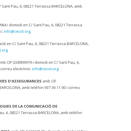
C/ Sant Pau, 6, 08221 Terrassa BARCELONA, amb
.
64 i domicili en C/ Sant Pau, 6, 08221 Terrassa
ic:
info@cecot.org
.
cili en C/ Sant Pau, 6, 08221 Terrassa BARCELONA,
.org
.
mb CIF G58909979 i domicili en C/ Sant Pau, 6,
correu electrònic:
info@cecot.org
.
RIES D'ASSEGURANCES
amb CIF
 BARCELONA, amb telèfon 937 36 11 00 i correu
LOGIES DE LA COMUNICACIÓ DE
Pau, 6, 08221 Terrassa BARCELONA, amb telèfon