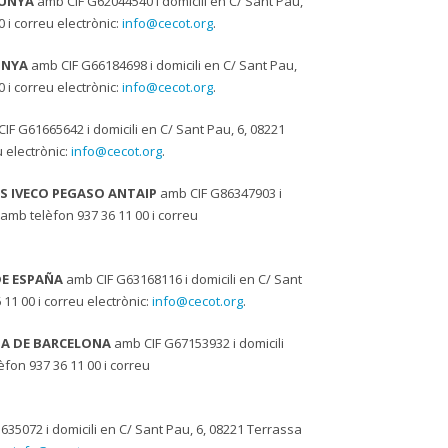
LUNYA
amb CIF G62044540 i domicili en C/ Sant Pau,
i correu electrònic:
info@cecot.org
.
UNYA
amb CIF G66184698 i domicili en C/ Sant Pau,
i correu electrònic:
info@cecot.org
.
IF G61665642 i domicili en C/ Sant Pau, 6, 08221
 electrònic:
info@cecot.org
.
S IVECO PEGASO ANTAIP
amb CIF G86347903 i
amb telèfon 937 36 11 00 i correu
E ESPAÑA
amb CIF G63168116 i domicili en C/ Sant
1 00 i correu electrònic:
info@cecot.org
.
CIA DE BARCELONA
amb CIF G67153932 i domicili
fon 937 36 11 00 i correu
35072 i domicili en C/ Sant Pau, 6, 08221 Terrassa