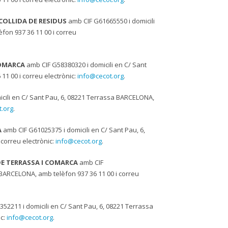
COLLIDA DE RESIDUS
amb CIF G61665550 i domicili
fon 937 36 11 00 i correu
COMARCA
amb CIF G58380320 i domicili en C/ Sant
1 00 i correu electrònic:
info@cecot.org
.
cili en C/ Sant Pau, 6, 08221 Terrassa BARCELONA,
.org
.
A
amb CIF G61025375 i domicili en C/ Sant Pau, 6,
correu electrònic:
info@cecot.org
.
DE TERRASSA I COMARCA
amb CIF
 BARCELONA, amb telèfon 937 36 11 00 i correu
52211 i domicili en C/ Sant Pau, 6, 08221 Terrassa
ic:
info@cecot.org
.