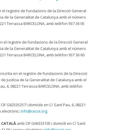
el registre de Fundacions de la Direcció General
tícia de la Generalitat de Catalunya amb el número
 08221 Terrassa BARCELONA, amb telèfon 937 36 05
 el registre de Fundacions de la Direcció General
tícia de la Generalitat de Catalunya amb el número
 08221 Terrassa BARCELONA, amb telèfon 937 36 60
crita en el registre de Fundacions de la Direcció
 de Justícia de la Generalitat de Catalunya amb el
 Pau, 6, 08221 Terrassa BARCELONA, amb telèfon
CIF G62535257 I domicile en C/ Sant Pau, 6, 08221
 electrònic:
info@cecot.org
.
L CATALÀ
amb CIF G66333105 i domicili en C/ Sant
1 00 i correu electrònic:
info@cecot.org
.