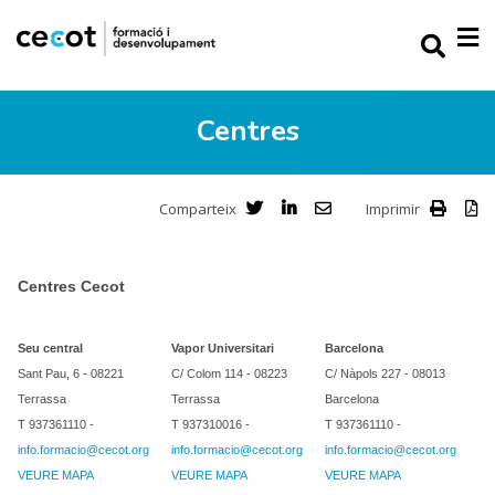
Centres
Comparteix
Imprimir
Centres Cecot
Seu central
Vapor Universitari
Barcelona
Sant Pau, 6 - 08221
C/ Colom 114 - 08223
C/ Nàpols 227 - 08013
Terrassa
Terrassa
Barcelona
T 937361110 -
T 937310016 -
T 937361110 -
info.formacio@cecot.org
info.formacio@cecot.org
info.formacio@cecot.org
VEURE MAPA
VEURE MAPA
VEURE MAPA