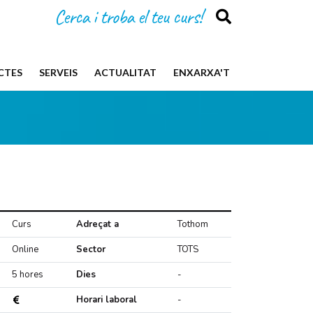
Cerca i troba el teu curs!
CTES
SERVEIS
ACTUALITAT
ENXARXA'T
Curs
Adreçat a
Tothom
Online
Sector
TOTS
5 hores
Dies
-
Horari laboral
-