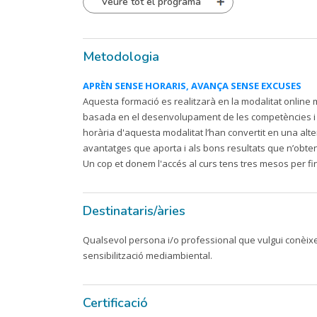
Veure tot el programa
Metodologia
APRÈN SENSE HORARIS, AVANÇA SENSE EXCUSES
Aquesta formació es realitzarà en la modalitat online m
basada en el desenvolupament de les competències i hab
horària d'aquesta modalitat l’han convertit en una alte
avantatges que aporta i als bons resultats que n’obte
Un cop et donem l'accés al curs tens tres mesos per fin
Destinataris/àries
Qualsevol persona i/o professional que vulgui conèix
sensibilització mediambiental.
Certificació