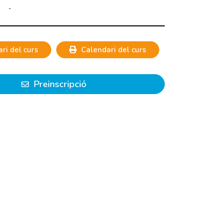
-
ri del curs
Calendari del curs
Preinscripció