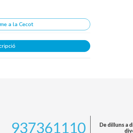
me a la Cecot
cripció
937361110
De dilluns a d
div