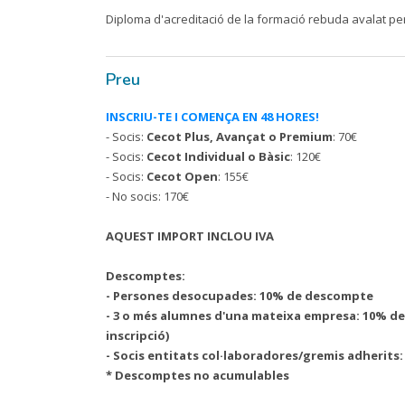
Diploma d'acreditació de la formació rebuda avalat p
Preu
INSCRIU-TE I COMENÇA EN 48 HORES!
- Socis:
Cecot Plus, Avançat o Premium
: 70€
- Socis:
Cecot Individual o Bàsic
: 120€
- Socis:
Cecot Open
: 155€
- No socis: 170€
AQUEST IMPORT INCLOU IVA
Descomptes:
- Persones desocupades: 10% de descompte
- 3 o més alumnes d'una mateixa empresa: 10% de d
inscripció)
- Socis entitats col·laboradores/gremis adherits
* Descomptes no acumulables