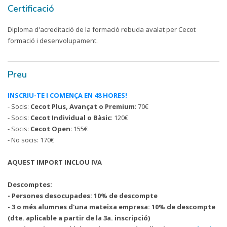
Certificació
Diploma d'acreditació de la formació rebuda avalat per Cecot
formació i desenvolupament.
Preu
INSCRIU-TE I COMENÇA EN 48 HORES!
- Socis:
Cecot Plus, Avançat o Premium
: 70€
- Socis:
Cecot Individual o Bàsic
: 120€
- Socis:
Cecot Open
: 155€
- No socis: 170€
AQUEST IMPORT INCLOU IVA
Descomptes:
- Persones desocupades: 10% de descompte
- 3 o més alumnes d'una mateixa empresa: 10% de descompte
(dte. aplicable a partir de la 3a. inscripció)