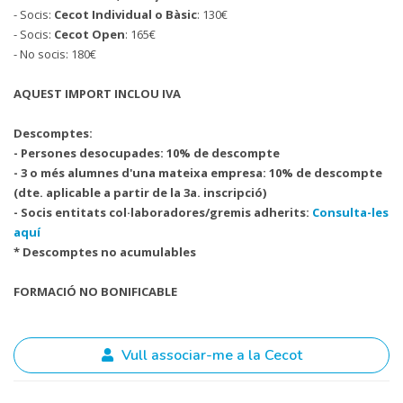
- Socis:
Cecot Individual o Bàsic
: 130€
- Socis:
Cecot Open
: 165€
- No socis: 180€
AQUEST IMPORT INCLOU IVA
Descomptes:
- Persones desocupades: 10% de descompte
- 3 o més alumnes d'una mateixa empresa: 10% de descompte
(dte. aplicable a partir de la 3a. inscripció)
- Socis entitats col·laboradores/gremis adherits:
Consulta-les
aquí
* Descomptes no acumulables
FORMACIÓ NO BONIFICABLE
Vull associar-me a la Cecot