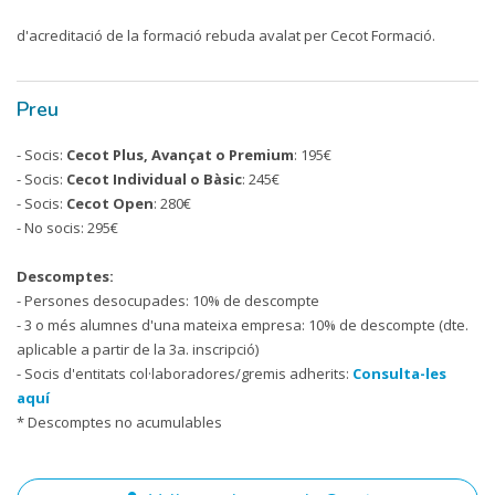
d'acreditació de la formació rebuda avalat per Cecot Formació.
Preu
- Socis:
Cecot Plus, Avançat o Premium
: 195€
- Socis:
Cecot Individual o Bàsic
: 245€
- Socis:
Cecot Open
: 280€
- No socis: 295€
Descomptes:
- Persones desocupades: 10% de descompte
- 3 o més alumnes d'una mateixa empresa: 10% de descompte (dte.
aplicable a partir de la 3a. inscripció)
- Socis d'entitats col·laboradores/gremis adherits:
Consulta-les
aquí
* Descomptes no acumulables