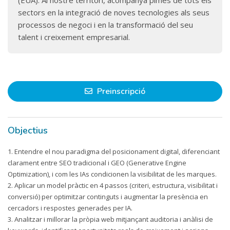
(EUA). Al nostre territori, acompanya pimes de tots els
sectors en la integració de noves tecnologies als seus
processos de negoci i en la transformació del seu
talent i creixement empresarial.
Preinscripció
Objectius
1. Entendre el nou paradigma del posicionament digital, diferenciant
clarament entre SEO tradicional i GEO (Generative Engine
Optimization), i com les IAs condicionen la visibilitat de les marques.
2. Aplicar un model pràctic en 4 passos (criteri, estructura, visibilitat i
conversió) per optimitzar continguts i augmentar la presència en
cercadors i respostes generades per IA.
3. Analitzar i millorar la pròpia web mitjançant auditoria i anàlisi de