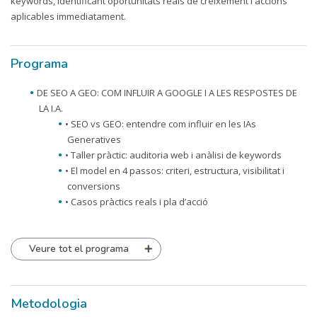
keywords, identificant oportunitats reals de creixement i accions
aplicables immediatament.
Programa
DE SEO A GEO: COM INFLUIR A GOOGLE I A LES RESPOSTES DE
LA I.A.
• SEO vs GEO: entendre com influir en les IAs
Generatives
• Taller pràctic: auditoria web i anàlisi de keywords
• El model en 4 passos: criteri, estructura, visibilitat i
conversions
• Casos pràctics reals i pla d’acció
Veure tot el programa
Metodologia