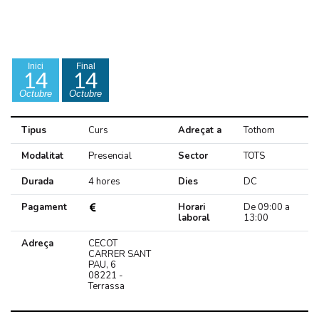
Inici
Final
14
14
Octubre
Octubre
Tipus
Curs
Adreçat a
Tothom
Modalitat
Presencial
Sector
TOTS
Durada
4 hores
Dies
DC
Pagament
Horari
De 09:00 a
laboral
13:00
Adreça
CECOT
CARRER SANT
PAU, 6
08221 -
Terrassa