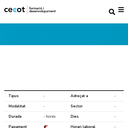
Tipus
-
Adreçat a
-
Modalitat
-
Sector
-
Durada
- hores
Dies
-
Pagament
Horari laboral
-