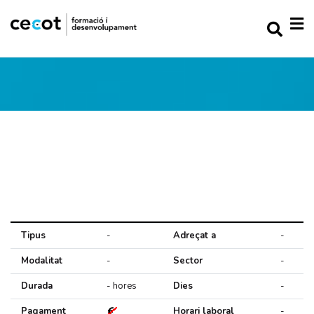
Tipus
-
Adreçat a
-
Modalitat
-
Sector
-
Durada
- hores
Dies
-
Pagament
Horari laboral
-