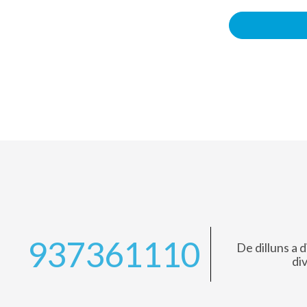
937361110
De dilluns a d
di