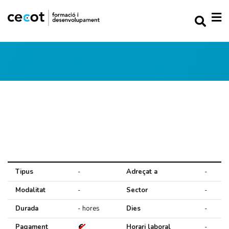
Tipus
-
Adreçat a
-
Modalitat
-
Sector
-
Durada
- hores
Dies
-
Pagament
Horari laboral
-