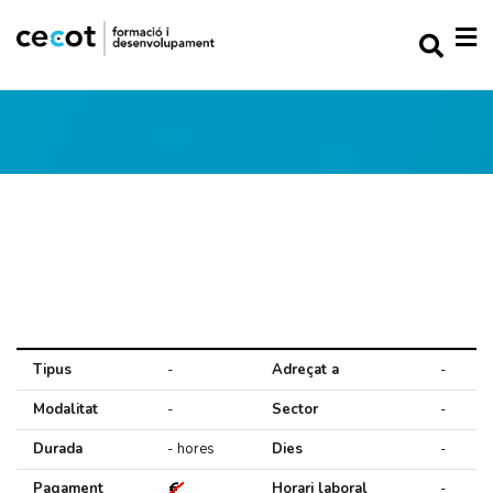
Tipus
-
Adreçat a
-
Modalitat
-
Sector
-
Durada
- hores
Dies
-
Pagament
Horari laboral
-