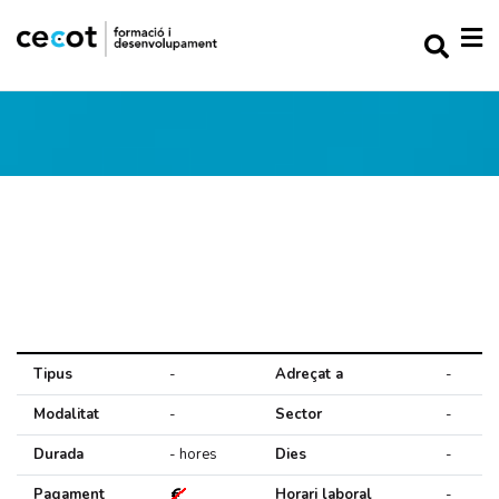
Tipus
-
Adreçat a
-
Modalitat
-
Sector
-
Durada
- hores
Dies
-
Pagament
Horari laboral
-