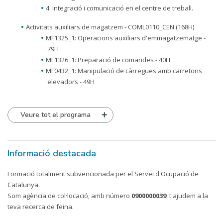
4. Integració i comunicació en el centre de treball.
Activitats auxiliars de magatzem - COML0110_CEN (168H)
MF1325_1: Operacions auxiliars d'emmagatzematge -
79H
MF1326_1: Preparació de comandes - 40H
MF0432_1: Manipulació de càrregues amb carretons
elevadors - 49H
Veure tot el programa
Informació destacada
Formació totalment subvencionada per el Servei d'Ocupació de
Catalunya.
Som agència de col·locació, amb número
0900000039
, t'ajudem a la
teva recerca de feina.