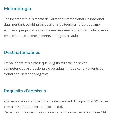
Metodologia
Ens incorporem al sistema de Formació Professional Ocupacional
dual, per tant, combinaràs sessions de teoria amb estada amb
empresa, per poder assolir de manera més eficient i vinculat al món
empresarial, els coneixements obtinguts a l'aula.
Destinataris/àries
Treballadors/res a l'atur que vulguin millorar les seves
competències professionals o bé adquirir nous coneixements per
treballar al sector de logística.
Requisits d'admissió
- Es necessari estar inscrit com a demandant d'ocupació al SOC o bé
com a sol·licitant de millora d'ocupació.
Per a més informació, pots contactar amb nosaltres al C/Colom 114 o