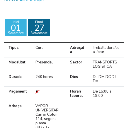
Inici
Final
01
27
Setembre
Novembre
Tipus
Curs
Adreçat
Treballadors/es
a
a l'atur
Modalitat
Presencial
Sector
TRANSPORTS I
LOGISTICA
Durada
240 hores
Dies
DL DM DC DJ
DV
Pagament
Horari
De 15:00 a
laboral
19:00
Adreça
VAPOR
UNIVERSITARI
Carrer Colom
114, segona
planta
08223 -