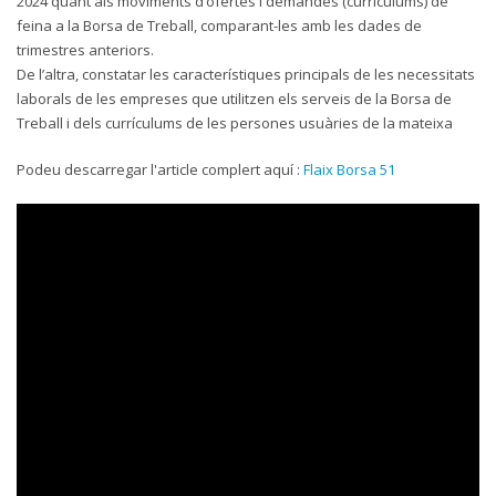
2024 quant als moviments d’ofertes i demandes (currículums) de
feina a la Borsa de Treball, comparant-les amb les dades de
trimestres anteriors.
De l’altra, constatar les característiques principals de les necessitats
laborals de les empreses que utilitzen els serveis de la Borsa de
Treball i dels currículums de les persones usuàries de la mateixa
Podeu descarregar l'article complert aquí :
Flaix Borsa 51