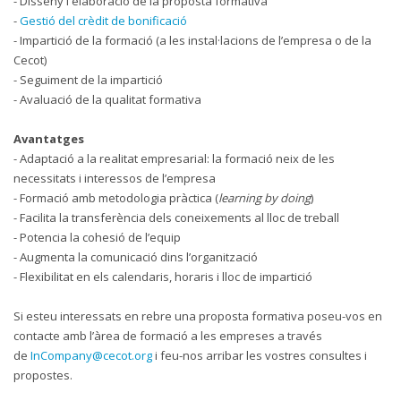
- Disseny i elaboració de la proposta formativa
-
Gestió del crèdit de bonificació
- Impartició de la formació (a les instal·lacions de l’empresa o de la
Cecot)
- Seguiment de la impartició
- Avaluació de la qualitat formativa
Avantatges
- Adaptació a la realitat empresarial: la formació neix de les
necessitats i interessos de l’empresa
- Formació amb metodologia pràctica (
learning by doing
)
- Facilita la transferència dels coneixements al lloc de treball
- Potencia la cohesió de l’equip
- Augmenta la comunicació dins l’organització
- Flexibilitat en els calendaris, horaris i lloc de impartició
Si esteu interessats en rebre una proposta formativa poseu-vos en
contacte amb l’àrea de formació a les empreses a través
de
InCompany@cecot.org
i feu-nos arribar les vostres consultes i
propostes.