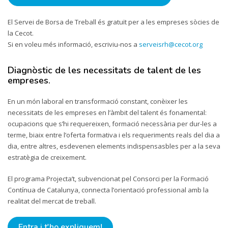
El Servei de Borsa de Treball és gratuït per a les empreses sòcies de
la Cecot.
Si en voleu més informació, escriviu-nos a
serveisrh@cecot.org
Diagnòstic de les necessitats de talent de les
empreses.
En un món laboral en transformació constant, conèixer les
necessitats de les empreses en l’àmbit del talent és fonamental:
ocupacions que s’hi requereixen, formació necessària per dur-les a
terme, biaix entre l’oferta formativa i els requeriments reals del dia a
dia, entre altres, esdevenen elements indispensasbles per a la seva
estratègia de creixement.
El programa Projecta’t, subvencionat pel Consorci per la Formació
Contínua de Catalunya, connecta l’orientació professional amb la
realitat del mercat de treball.
Entra i t'ho expliquem!