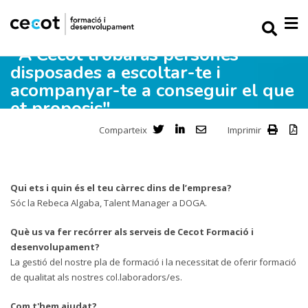
"A Cecot trobaràs persones
disposades a escoltar-te i
acompanyar-te a conseguir el que
et proposis"
Comparteix
Imprimir
Qui ets i quin és el teu càrrec dins de l’empresa?
Sóc la Rebeca Algaba, Talent Manager a DOGA.
Què us va fer recórrer als serveis de Cecot Formació i
desenvolupament?
La gestió del nostre pla de formació i la necessitat de oferir formació
de qualitat als nostres col.laboradors/es.
Com t'hem ajudat?