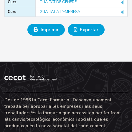
Curs
IGUALTAT DE GÈNERE
Curs
IGUALTAT A L'EMPRESA
PÚBLIC
Imprimir
Exportar
Treballadors/es a l'atur
Treballadors/es en actiu
Filtrar
MODALITATS
Des de 1996 la Cecot Formació i Desenvolupament
Online
treballa per apropar a les empreses i als seus
treballadors/es la formació que necessiten per fer front
Presencial
als canvis tecnològics, econòmics i socials que es
Virtual
produeixen en la nova societat del coneixement.