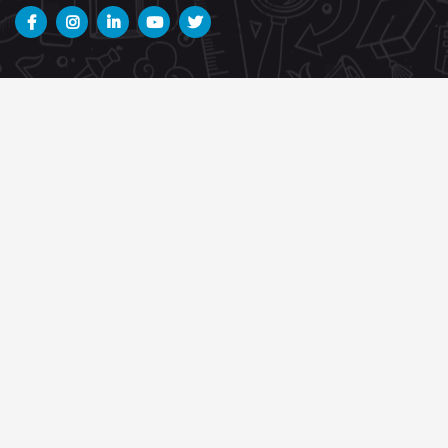
ÀREA FORMATIVA
Filtrar
Necessites ajuda?
937361110
De dilluns a dijous 9:00 a 13:00 - 15:00 a 18:00h i divendres
de 9:00 a 13:00h