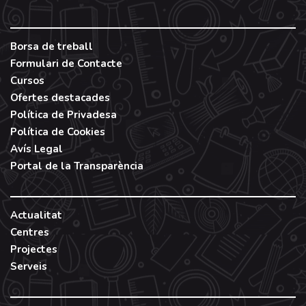
Filtrar
Borsa de treball
Formulari de Contacte
Cursos
TIPUS
Ofertes destacades
Curs
Política de Privadesa
Política de Cookies
Jornada
Avís Legal
Seminari
Portal de la Transparència
Màster
Postgrau
Webinar
Actualitat
Centres
Filtrar
Projectes
Serveis