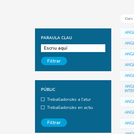
Curs
ANGL
PARAULA CLAU
ANGL
ANGL
Filtrar
ANGL
ANGL
ANG
PÚBLIC
INTE
Treballadors/es a l'atur
ANGL
Treballadors/es en actiu
ANGL
Filtrar
ANGL