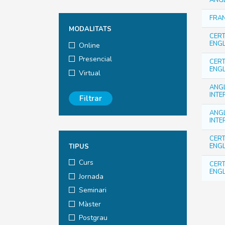
ANGL
FRAN
MODALITATS
CERT
ENGL
Online
Presencial
CERT
ENGL
Virtual
ANG
INTE
Filtrar
ANG
INTE
CERT
ENGL
TIPUS
Curs
CERT
ENGL
Jornada
Seminari
Màster
Postgrau