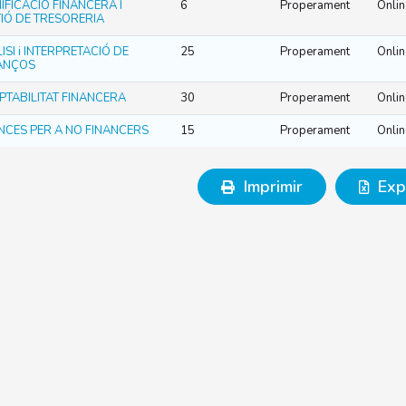
IFICACIÓ FINANCERA I
6
Properament
Onlin
IÓ DE TRESORERIA
ISI i INTERPRETACIÓ DE
25
Properament
Onlin
ANÇOS
TABILITAT FINANCERA
30
Properament
Onlin
NCES PER A NO FINANCERS
15
Properament
Onlin
Imprimir
Exp