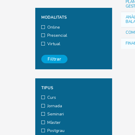
PLAN
GEST
ANÀL
MODALITATS
BAL
Online
COMP
Presencial
FINA
Virtual
Filtrar
TIPUS
Curs
Jornada
Seminari
Màster
Postgrau