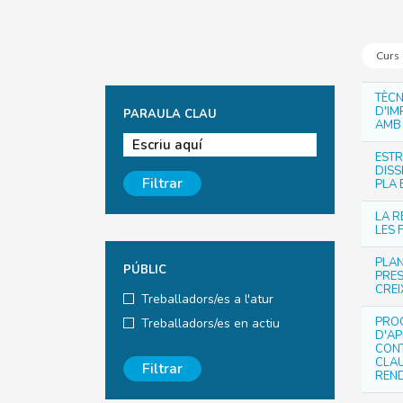
Curs
TÈCN
D'IM
PARAULA CLAU
AMB
ESTR
DISS
Filtrar
PLA 
LA R
LES 
PLAN
PÚBLIC
PRES
CREI
Treballadors/es a l'atur
PRO
Treballadors/es en actiu
D'AP
CONT
CLAU
Filtrar
REND