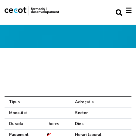
Tipus
-
Adreçat a
-
Modalitat
-
Sector
-
Durada
- hores
Dies
-
Pagament
Horari laboral
-