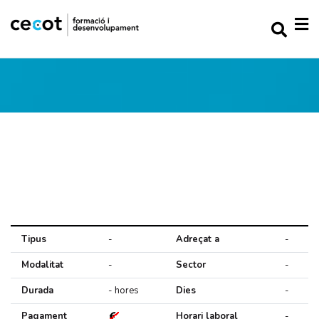
Tipus
-
Adreçat a
-
Modalitat
-
Sector
-
Durada
- hores
Dies
-
Pagament
Horari laboral
-