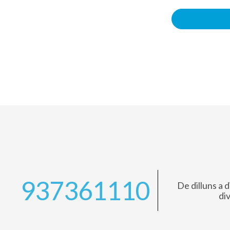
937361110
De dilluns a d
di