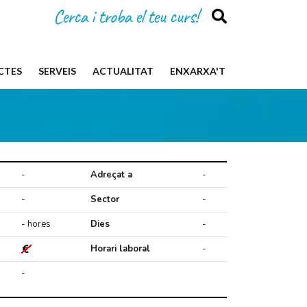
Cerca i troba el teu curs!
CTES
SERVEIS
ACTUALITAT
ENXARXA'T
-
Adreçat a
-
-
Sector
-
- hores
Dies
-
Horari laboral
-
-