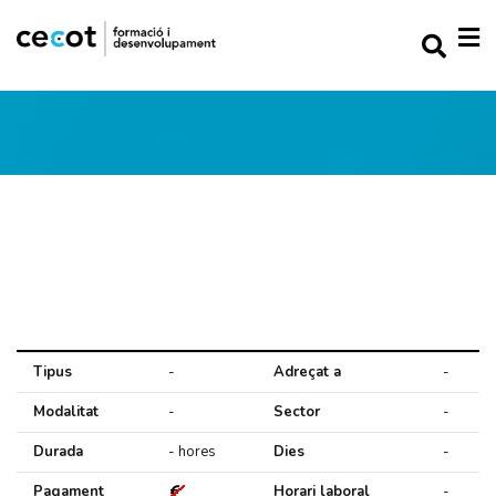
Tipus
-
Adreçat a
-
Modalitat
-
Sector
-
Durada
- hores
Dies
-
Pagament
Horari laboral
-