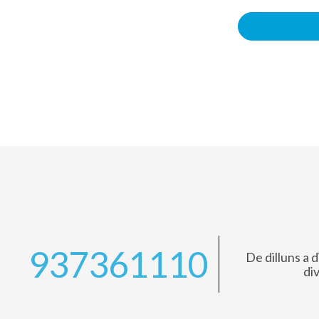
937361110
De dilluns a d
di