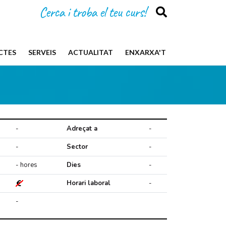
Cerca i troba el teu curs!
CTES
SERVEIS
ACTUALITAT
ENXARXA'T
-
Adreçat a
-
-
Sector
-
- hores
Dies
-
Horari laboral
-
-