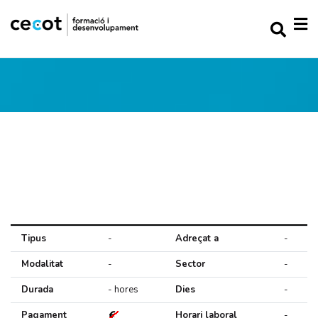
Tipus
-
Adreçat a
-
Modalitat
-
Sector
-
Durada
- hores
Dies
-
Pagament
Horari laboral
-