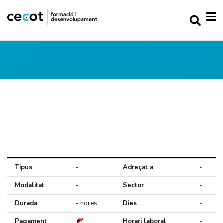
Tipus
-
Adreçat a
-
Modalitat
-
Sector
-
Durada
- hores
Dies
-
Pagament
Horari laboral
-