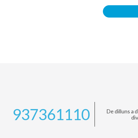
937361110
De dilluns a d
di