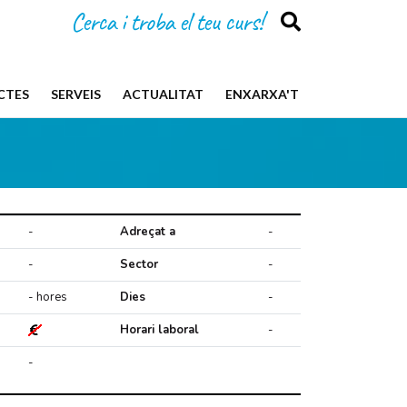
Cerca i troba el teu curs!
CTES
SERVEIS
ACTUALITAT
ENXARXA'T
-
Adreçat a
-
-
Sector
-
- hores
Dies
-
Horari laboral
-
-